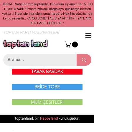
DİKKAT: Satışlarımız Toptandır. Minimum sipariş tutarı 5.000
TL'dir. UYARI: Firmamızda acil kargo aynı gün kargo hizmeti
yoktur.! Siparişleriniz işlem sırasına göre Max 6 iş günü içinde
kargoya verilir.. KARGO ÜCRETİ ALICIYA AİTTİR - FİYATLARA
KDV DAHİL DEĞİLDİR..!
TOPTAN PARTİ MALZEMELERİ
TABAK BARDAK
BRİDE TOBE
MUM ÇEŞİTLERİ
Toptanland, bir
Happyland
kuruluşudur.