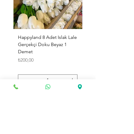
Happyland 8 Adet Islak Lale
HappyLand 150 ml Ma
Gerçekçi Doku Beyaz 1
Cinsiyet Belirleme Spr
Demet
Küçük Boy
Fiyat
Fiyat
₺200,00
₺225,00
Sepete Ekle