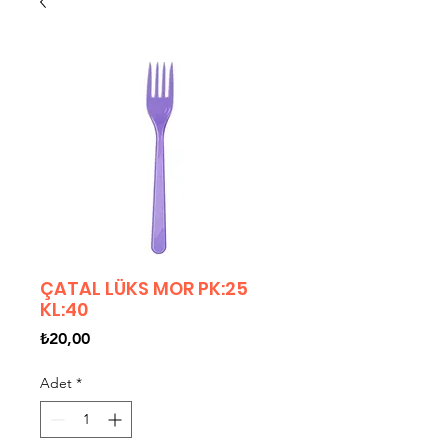
ÇATAL LÜKS MOR PK:25
KL:40
Fiyat
₺20,00
Adet
*