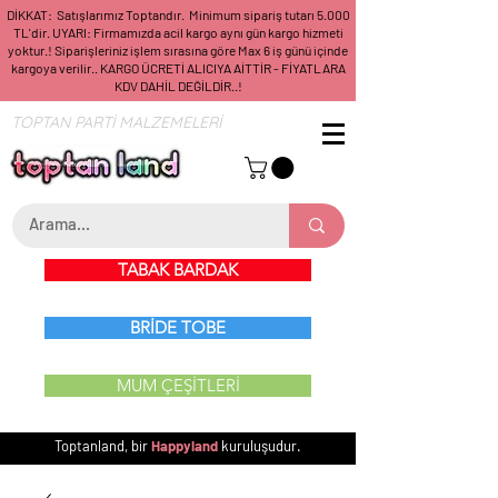
DİKKAT: Satışlarımız Toptandır. Minimum sipariş tutarı 5.000
TL'dir. UYARI: Firmamızda acil kargo aynı gün kargo hizmeti
yoktur.! Siparişleriniz işlem sırasına göre Max 6 iş günü içinde
kargoya verilir.. KARGO ÜCRETİ ALICIYA AİTTİR - FİYATLARA
KDV DAHİL DEĞİLDİR..!
TOPTAN PARTİ MALZEMELERİ
TABAK BARDAK
BRİDE TOBE
MUM ÇEŞİTLERİ
Toptanland, bir
Happyland
kuruluşudur.