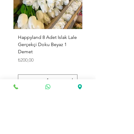
Happyland 8 Adet Islak Lale
HappyLand 150 ml Ma
Gerçekçi Doku Beyaz 1
Cinsiyet Belirleme Spr
Demet
Küçük Boy
Fiyat
Fiyat
₺200,00
₺225,00
Sepete Ekle