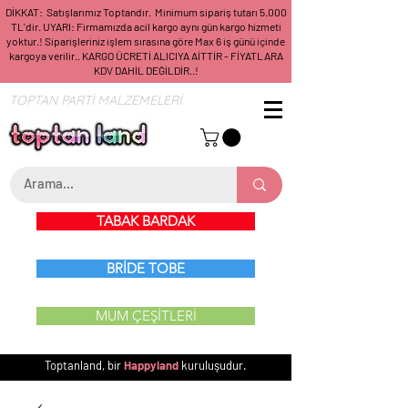
DİKKAT: Satışlarımız Toptandır. Minimum sipariş tutarı 5.000
TL'dir. UYARI: Firmamızda acil kargo aynı gün kargo hizmeti
yoktur.! Siparişleriniz işlem sırasına göre Max 6 iş günü içinde
kargoya verilir.. KARGO ÜCRETİ ALICIYA AİTTİR - FİYATLARA
KDV DAHİL DEĞİLDİR..!
TOPTAN PARTİ MALZEMELERİ
TABAK BARDAK
BRİDE TOBE
MUM ÇEŞİTLERİ
Toptanland, bir
Happyland
kuruluşudur.