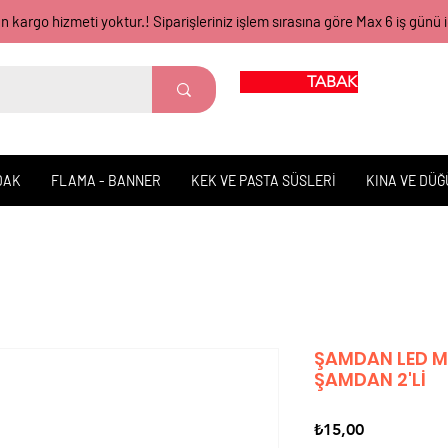
gün kargo hizmeti yoktur.! Siparişleriniz işlem sırasına göre Max 6 iş 
TABAK BARDAK
DAK
FLAMA - BANNER
KEK VE PASTA SÜSLERİ
KINA VE DÜ
ŞAMDAN LED M
ŞAMDAN 2'Lİ
Fiyat
₺15,00