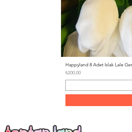
Happyland 8 Adet Islak Lale G
Fiyat
₺200,00