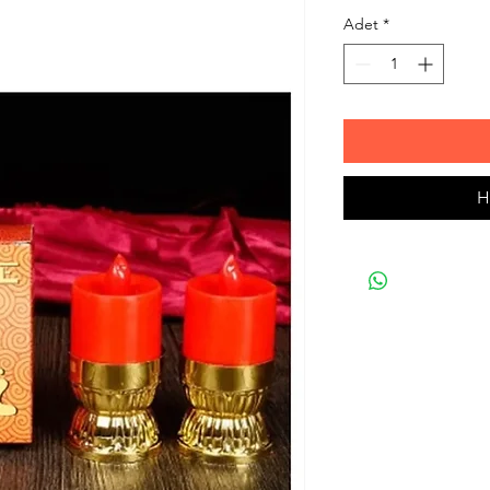
Adet
*
H