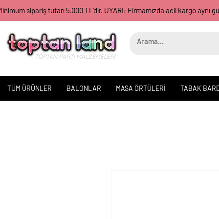
inimum sipariş tutarı 5.000 TL'dir. UYARI: Firmamızda acil kargo aynı 
TOPTAN PARTİ MALZEMELERİ
TÜM ÜRÜNLER
BALONLAR
MASA ÖRTÜLERİ
TABAK BAR