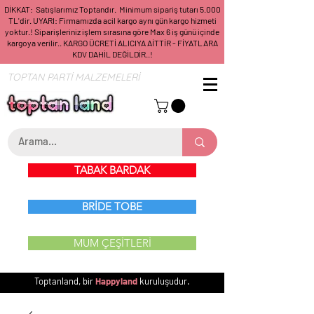
DİKKAT: Satışlarımız Toptandır. Minimum sipariş tutarı 5.000
TL'dir. UYARI: Firmamızda acil kargo aynı gün kargo hizmeti
yoktur.! Siparişleriniz işlem sırasına göre Max 6 iş günü içinde
kargoya verilir.. KARGO ÜCRETİ ALICIYA AİTTİR - FİYATLARA
KDV DAHİL DEĞİLDİR..!
TOPTAN PARTİ MALZEMELERİ
TABAK BARDAK
BRİDE TOBE
MUM ÇEŞİTLERİ
Toptanland, bir
Happyland
kuruluşudur.