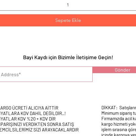
Sepete Ekle
Bayi Kaydı için Bizimle İletişime Geçin!
YARI :
Gönder
DİKKAT: Satışları
ARGO ÜCRETİ ALICIYA AİTTİR
Minimum sipariş tu
İYATLARA KDV DAHİL DEĞİLDİR..!
Firmamızda acil k
İYATLAR KDV %20 + KDV DİR
kargo hizmeti yokd
İPARİŞİNİZİ VERDİKTEN SONRA SATIŞ
işlem sırasına gör
EMCİLSİLERİMİZ SİZİ ARAYACAKLARDIR
içinde kargoya veri