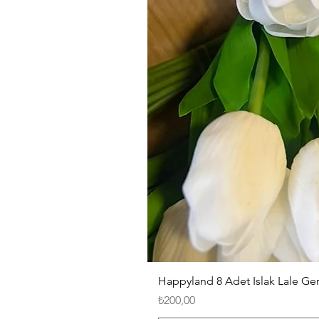
Happyland 8 Adet Islak Lale G
Fiyat
₺200,00