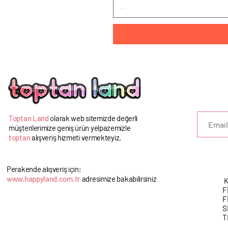
U
Toptan Land
olarak web sitemizde değerli
müşterilerimize geniş ürün yelpazemizle
toptan
alışveriş hizmeti vermekteyiz.
Perakende alışveriş için;
www.happyland.com.tr
adresimize bakabilirsiniz
K
F
F
S
T