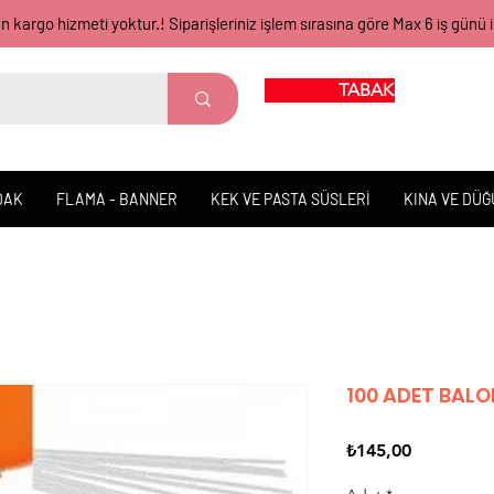
gün kargo hizmeti yoktur.! Siparişleriniz işlem sırasına göre Max 6 iş 
TABAK BARDAK
DAK
FLAMA - BANNER
KEK VE PASTA SÜSLERİ
KINA VE DÜ
100 ADET BALO
Fiyat
₺145,00