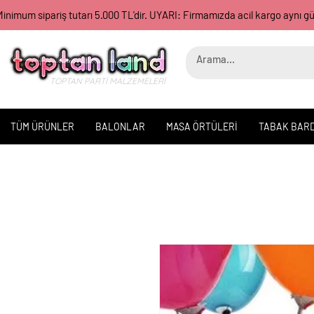
inimum sipariş tutarı 5.000 TL'dir. UYARI: Firmamızda acil kargo aynı 
TOPTAN PARTİ MALZEMELERİ
TÜM ÜRÜNLER
BALONLAR
MASA ÖRTÜLERİ
TABAK BAR