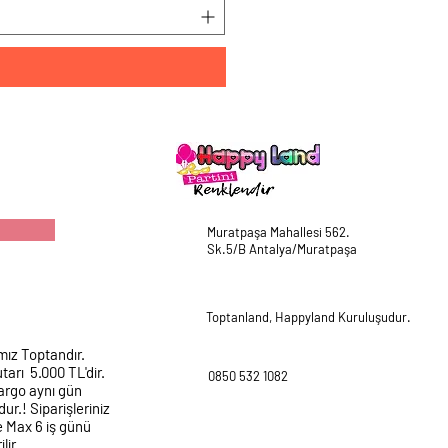
Muratpaşa Mahallesi 562.
Sk.5/B Antalya/Muratpaşa
Toptanland, Happyland Kuruluşudur.
mız Toptandır.
tarı 5.000 TL'dir.
0850 532 1082
argo aynı gün
ur.! Siparişleriniz
e Max 6 iş günü
lir.