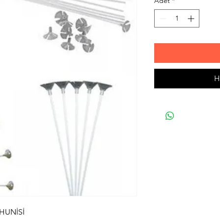
Adet
*
H
HUNİSİ