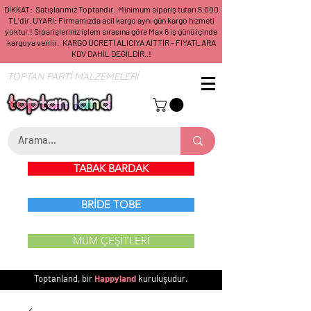
DİKKAT: Satışlarımız Toptandır. Minimum sipariş tutarı 5.000
TL'dir. UYARI: Firmamızda acil kargo aynı gün kargo hizmeti
yoktur.! Siparişleriniz işlem sırasına göre Max 6 iş günü içinde
kargoya verilir.. KARGO ÜCRETİ ALICIYA AİTTİR - FİYATLARA
KDV DAHİL DEĞİLDİR..!
TOPTAN PARTİ MALZEMELERİ
TABAK BARDAK
BRİDE TOBE
MUM ÇEŞİTLERİ
Toptanland, bir
Happyland
kuruluşudur.