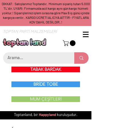
DİKKAT: Satışlarımız Toptandır. Minimum sipariş tutarı 5.000
TL'dir. UYARI: Firmamızda acil kargo aynı gün kargo hizmeti
yoktur.! Siparişleriniz işlem sırasına göre Max 6 iş günü içinde
kargoya verilir.. KARGO ÜCRETİ ALICIYA AİTTİR - FİYATLARA
KDV DAHİL DEĞİLDİR..!
TOPTAN PARTİ MALZEMELERİ
TABAK BARDAK
BRİDE TOBE
MUM ÇEŞİTLERİ
Toptanland, bir
Happyland
kuruluşudur.