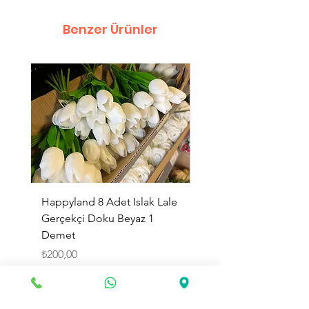
Benzer Ürünler
Happyland 8 Adet Islak Lale
HappyLand 150 ml Ma
Gerçekçi Doku Beyaz 1
Cinsiyet Belirleme Spr
Demet
Küçük Boy
Fiyat
Fiyat
₺200,00
₺225,00