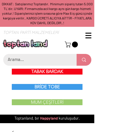
DİKKAT: Satışlarımız Toptandır. Minimum sipariş tutarı 5.000
TL'dir. UYARI: Firmamızda acil kargo aynı gün kargo hizmeti
yoktur.! Siparişleriniz işlem sırasına göre Max 6 iş günü içinde
kargoya verilir.. KARGO ÜCRETİ ALICIYA AİTTİR - FİYATLARA
KDV DAHİL DEĞİLDİR..!
TOPTAN PARTİ MALZEMELERİ
TABAK BARDAK
BRİDE TOBE
MUM ÇEŞİTLERİ
Toptanland, bir
Happyland
kuruluşudur.