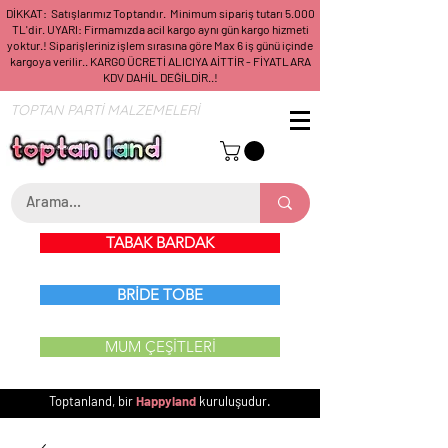
DİKKAT: Satışlarımız Toptandır. Minimum sipariş tutarı 5.000
TL'dir. UYARI: Firmamızda acil kargo aynı gün kargo hizmeti
yoktur.! Siparişleriniz işlem sırasına göre Max 6 iş günü içinde
kargoya verilir.. KARGO ÜCRETİ ALICIYA AİTTİR - FİYATLARA
KDV DAHİL DEĞİLDİR..!
TOPTAN PARTİ MALZEMELERİ
TABAK BARDAK
BRİDE TOBE
MUM ÇEŞİTLERİ
Toptanland, bir
Happyland
kuruluşudur.