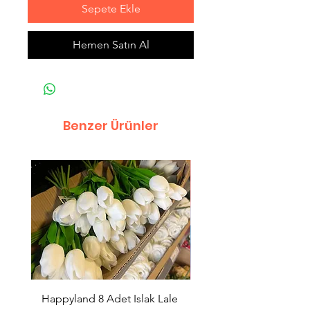
Sepete Ekle
Hemen Satın Al
Benzer Ürünler
Happyland 8 Adet Islak Lale
HappyLand 150 ml Ma