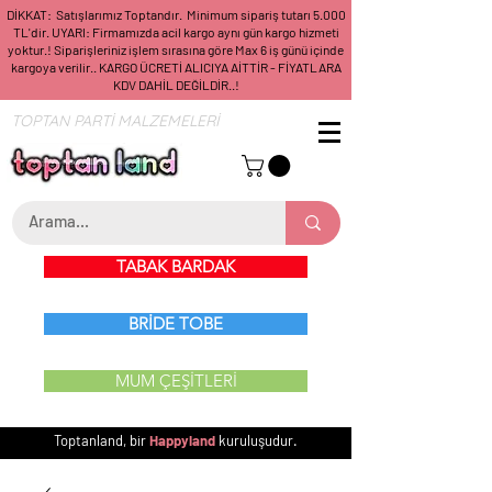
DİKKAT: Satışlarımız Toptandır. Minimum sipariş tutarı 5.000
TL'dir. UYARI: Firmamızda acil kargo aynı gün kargo hizmeti
yoktur.! Siparişleriniz işlem sırasına göre Max 6 iş günü içinde
kargoya verilir.. KARGO ÜCRETİ ALICIYA AİTTİR - FİYATLARA
KDV DAHİL DEĞİLDİR..!
TOPTAN PARTİ MALZEMELERİ
TABAK BARDAK
BRİDE TOBE
MUM ÇEŞİTLERİ
Toptanland, bir
Happyland
kuruluşudur.