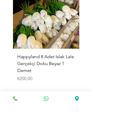
Happyland 8 Adet Islak Lale
HappyLand 150 ml Ma
Gerçekçi Doku Beyaz 1
Cinsiyet Belirleme Spr
Demet
Küçük Boy
Fiyat
Fiyat
₺200,00
₺225,00
Sepete Ekle