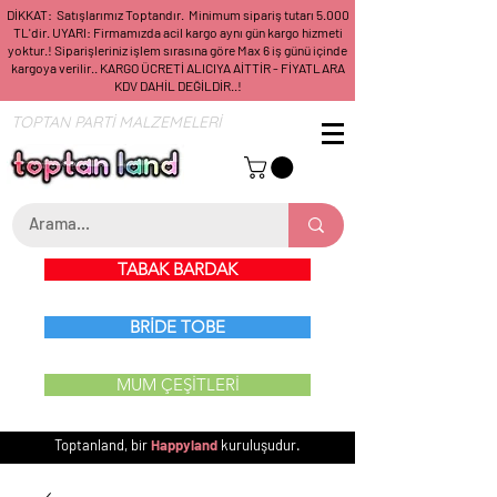
DİKKAT: Satışlarımız Toptandır. Minimum sipariş tutarı 5.000
TL'dir. UYARI: Firmamızda acil kargo aynı gün kargo hizmeti
yoktur.! Siparişleriniz işlem sırasına göre Max 6 iş günü içinde
kargoya verilir.. KARGO ÜCRETİ ALICIYA AİTTİR - FİYATLARA
KDV DAHİL DEĞİLDİR..!
TOPTAN PARTİ MALZEMELERİ
TABAK BARDAK
BRİDE TOBE
MUM ÇEŞİTLERİ
Toptanland, bir
Happyland
kuruluşudur.