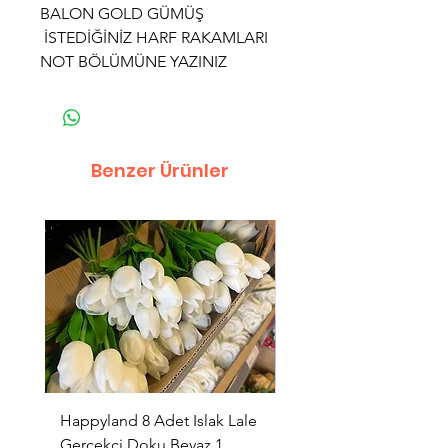
BALON GOLD GÜMÜŞ
İSTEDİĞİNİZ HARF RAKAMLARI
NOT BÖLÜMÜNE YAZINIZ
Benzer Ürünler
Happyland 8 Adet Islak Lale
HappyLand 150 ml Ma
Gerçekçi Doku Beyaz 1
Cinsiyet Belirleme Spr