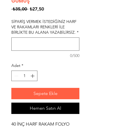
GÜMÜŞ
Normal
İndirimli
 ₺35,00 
₺27,50
Fiyat
Fiyat
SİPARİŞ VERMEK İSTEDİĞİNİZ HARF
VE RAKAMLARI RENKLERİ İLE
BİRLİKTE BU ALANA YAZABİLİRSİZ.
*
0/500
Adet
*
Sepete Ekle
Hemen Satın Al
40 İNÇ HARF RAKAM FOLYO