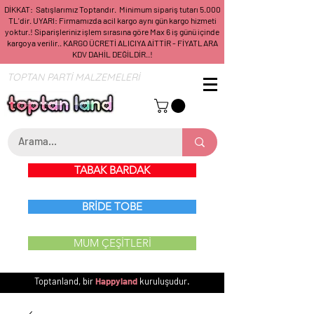
DİKKAT: Satışlarımız Toptandır. Minimum sipariş tutarı 5.000
TL'dir. UYARI: Firmamızda acil kargo aynı gün kargo hizmeti
yoktur.! Siparişleriniz işlem sırasına göre Max 6 iş günü içinde
kargoya verilir.. KARGO ÜCRETİ ALICIYA AİTTİR - FİYATLARA
KDV DAHİL DEĞİLDİR..!
TOPTAN PARTİ MALZEMELERİ
TABAK BARDAK
BRİDE TOBE
MUM ÇEŞİTLERİ
Toptanland, bir
Happyland
kuruluşudur.