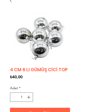
4 CM 6 LI GÜMÜŞ CİCİ TOP
Fiyat
₺40,00
Adet
*