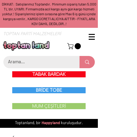
DİKKAT: Satışlarımız Toptandır. Minimum sipariş tutarı 5.000
TL'dir. UYARI: Firmamızda acil kargo aynı gün kargo hizmeti
yoktur.! Siparişleriniz işlem sırasına göre Max 6 iş günü içinde
kargoya verilir.. KARGO ÜCRETİ ALICIYA AİTTİR - FİYATLARA
KDV DAHİL DEĞİLDİR..!
TOPTAN PARTİ MALZEMELERİ
TABAK BARDAK
BRİDE TOBE
MUM ÇEŞİTLERİ
Toptanland, bir
Happyland
kuruluşudur.