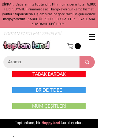
DİKKAT: Satışlarımız Toptandır. Minimum sipariş tutarı 5.000
TL'dir. UYARI: Firmamızda acil kargo aynı gün kargo hizmeti
yoktur.! Siparişleriniz işlem sırasına göre Max 6 iş günü içinde
kargoya verilir.. KARGO ÜCRETİ ALICIYA AİTTİR - FİYATLARA
KDV DAHİL DEĞİLDİR..!
TOPTAN PARTİ MALZEMELERİ
TABAK BARDAK
BRİDE TOBE
MUM ÇEŞİTLERİ
Toptanland, bir
Happyland
kuruluşudur.