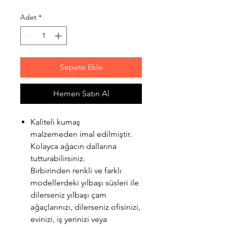
Adet
*
Sepete Ekle
Hemen Satın Al
Kaliteli kumaş
malzemeden imal edilmiştir.
Kolayca ağacın dallarına
tutturabilirsiniz.
Birbirinden renkli ve farklı
modellerdeki yılbaşı süsleri ile
dilerseniz yılbaşı çam
ağaçlarınızı, dilerseniz ofisinizi,
evinizi, iş yerinizi veya