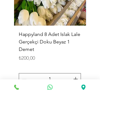
Happyland 8 Adet Islak Lale
HappyLand 150 ml Ma
Gerçekçi Doku Beyaz 1
Cinsiyet Belirleme Spr
Demet
Küçük Boy
Fiyat
Fiyat
₺200,00
₺225,00
Sepete Ekle
Toptan Land
olarak web sitemizde değerli müşterilerimize