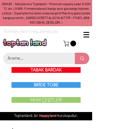
DİKKAT: Satışlarımız Toptandır. Minimum sipariş tutarı 5.000
TL'dir. UYARI: Firmamızda acil kargo aynı gün kargo hizmeti
yoktur.! Siparişleriniz işlem sırasına göre Max 6 iş günü içinde
kargoya verilir.. KARGO ÜCRETİ ALICIYA AİTTİR - FİYATLARA
KDV DAHİL DEĞİLDİR..!
TOPTAN PARTİ MALZEMELERİ
TABAK BARDAK
BRİDE TOBE
MUM ÇEŞİTLERİ
Toptanland, bir
Happyland
kuruluşudur.