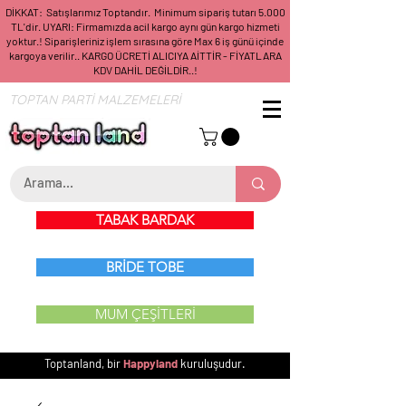
DİKKAT: Satışlarımız Toptandır. Minimum sipariş tutarı 5.000
TL'dir. UYARI: Firmamızda acil kargo aynı gün kargo hizmeti
yoktur.! Siparişleriniz işlem sırasına göre Max 6 iş günü içinde
kargoya verilir.. KARGO ÜCRETİ ALICIYA AİTTİR - FİYATLARA
KDV DAHİL DEĞİLDİR..!
TOPTAN PARTİ MALZEMELERİ
TABAK BARDAK
BRİDE TOBE
MUM ÇEŞİTLERİ
Toptanland, bir
Happyland
kuruluşudur.