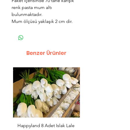
Paket içerisinde 70 tane karışık
renk pasta mum altı
bulunmaktadır.
Mum ölçüsü yaklaşık 2 cm dir.
Benzer Ürünler
Happyland 8 Adet Islak Lale
HappyLand 150 ml Ma