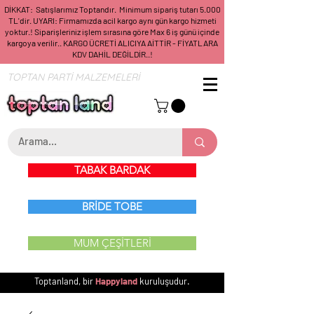
DİKKAT: Satışlarımız Toptandır. Minimum sipariş tutarı 5.000
TL'dir. UYARI: Firmamızda acil kargo aynı gün kargo hizmeti
yoktur.! Siparişleriniz işlem sırasına göre Max 6 iş günü içinde
kargoya verilir.. KARGO ÜCRETİ ALICIYA AİTTİR - FİYATLARA
KDV DAHİL DEĞİLDİR..!
TOPTAN PARTİ MALZEMELERİ
TABAK BARDAK
BRİDE TOBE
MUM ÇEŞİTLERİ
Toptanland, bir
Happyland
kuruluşudur.