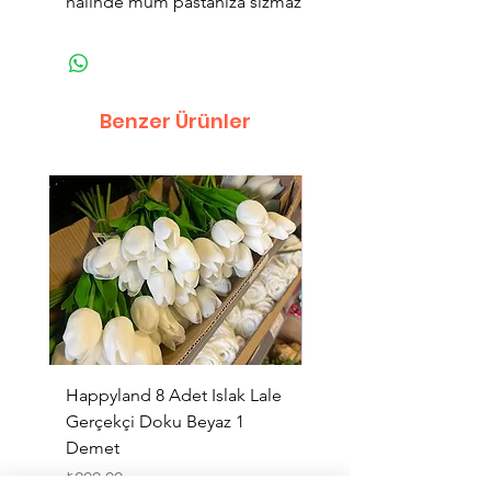
halinde mum pastanıza sızmaz
Benzer Ürünler
Happyland 8 Adet Islak Lale
HappyLand 150 ml Ma
Gerçekçi Doku Beyaz 1
Cinsiyet Belirleme Spr
Demet
Küçük Boy
Fiyat
Fiyat
₺200,00
₺225,00