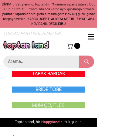
DİKKAT: Satışlarımız Toptandır. Minimum sipariş tutarı 5.000
TL'dir. UYARI: Firmamızda acil kargo aynı gün kargo hizmeti
yoktur.! Siparişleriniz işlem sırasına göre Max 6 iş günü içinde
kargoya verilir.. KARGO ÜCRETİ ALICIYA AİTTİR - FİYATLARA
KDV DAHİL DEĞİLDİR..!
TOPTAN PARTİ MALZEMELERİ
TABAK BARDAK
BRİDE TOBE
MUM ÇEŞİTLERİ
Toptanland, bir
Happyland
kuruluşudur.