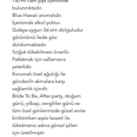
750 ml cam şişe içerisinde
bulunmktadır.
Blue Hawaii aromalıdır.
İçerisinde alkol yoktur.
Gıdaya uygun 3d sim dolguludur
görünümü ilede göz
doldurmaktadır.
Soğuk tükekilmesi önerilir.
Patlatmak için sallamanız
yeterlidir.
Korumalı özel ağızlığı ile
gönderilir akmalara karşı
sağlamlık içindir.
Bride To Be, After party, doğum
günü, yılbaşı, sevgililer günü ve
tüm özel günlerinizde güzel anılar
biriktirirken eşsiz lezzeti ile
tüketmeniz adına görsel şölen
için üretilmiştir.