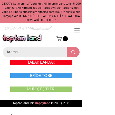
DİKKAT: Satışlarımız Toptandır. Minimum sipariş tutarı 5.000
TL'dir. UYARI: Firmamızda acil kargo aynı gün kargo hizmeti
yoktur.! Siparişleriniz işlem sırasına göre Max 6 iş günü içinde
kargoya verilir.. KARGO ÜCRETİ ALICIYA AİTTİR - FİYATLARA
KDV DAHİL DEĞİLDİR..!
TOPTAN PARTİ MALZEMELERİ
TABAK BARDAK
BRİDE TOBE
MUM ÇEŞİTLERİ
Toptanland, bir
Happyland
kuruluşudur.