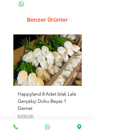
Benzer Ürünler
Happyland 8 Adet Islak Lale
HappyLand 150 ml Ma
Gerçekçi Doku Beyaz 1
Cinsiyet Belirleme Spr
Demet
Küçük Boy
Fiyat
Fiyat
₺200,00
₺225,00