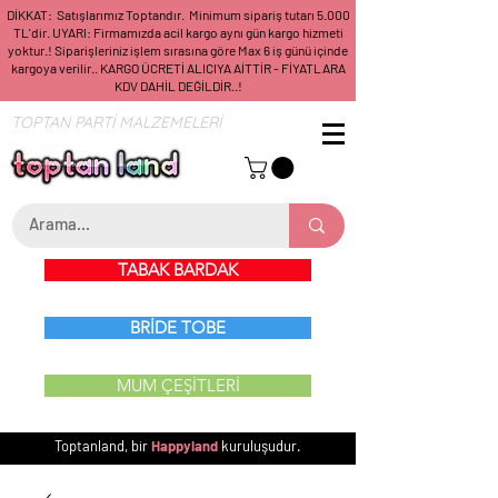
DİKKAT: Satışlarımız Toptandır. Minimum sipariş tutarı 5.000
TL'dir. UYARI: Firmamızda acil kargo aynı gün kargo hizmeti
yoktur.! Siparişleriniz işlem sırasına göre Max 6 iş günü içinde
kargoya verilir.. KARGO ÜCRETİ ALICIYA AİTTİR - FİYATLARA
KDV DAHİL DEĞİLDİR..!
TOPTAN PARTİ MALZEMELERİ
TABAK BARDAK
BRİDE TOBE
MUM ÇEŞİTLERİ
Toptanland, bir
Happyland
kuruluşudur.