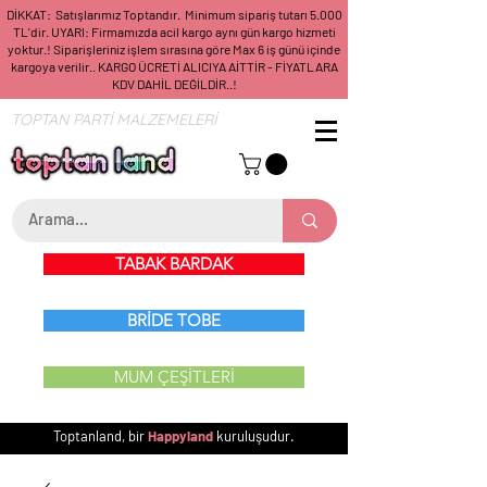
DİKKAT: Satışlarımız Toptandır. Minimum sipariş tutarı 5.000
TL'dir. UYARI: Firmamızda acil kargo aynı gün kargo hizmeti
yoktur.! Siparişleriniz işlem sırasına göre Max 6 iş günü içinde
kargoya verilir.. KARGO ÜCRETİ ALICIYA AİTTİR - FİYATLARA
KDV DAHİL DEĞİLDİR..!
TOPTAN PARTİ MALZEMELERİ
TABAK BARDAK
BRİDE TOBE
MUM ÇEŞİTLERİ
Toptanland, bir
Happyland
kuruluşudur.