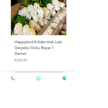
Happyland 8 Adet Islak Lale
HappyLand 150 ml Ma
Gerçekçi Doku Beyaz 1
Cinsiyet Belirleme Spr
Demet
Küçük Boy
Fiyat
Fiyat
₺200,00
₺225,00
Sepete Ekle