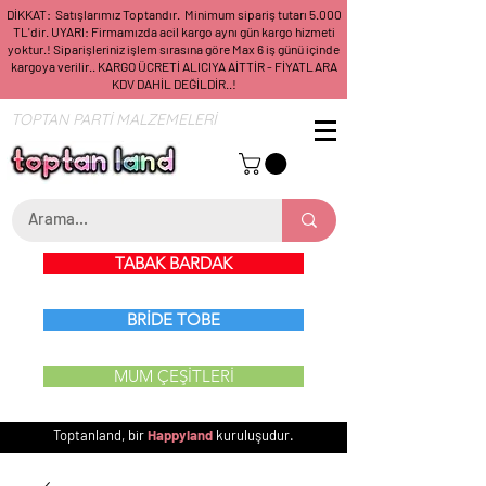
DİKKAT: Satışlarımız Toptandır. Minimum sipariş tutarı 5.000
TL'dir. UYARI: Firmamızda acil kargo aynı gün kargo hizmeti
yoktur.! Siparişleriniz işlem sırasına göre Max 6 iş günü içinde
kargoya verilir.. KARGO ÜCRETİ ALICIYA AİTTİR - FİYATLARA
KDV DAHİL DEĞİLDİR..!
TOPTAN PARTİ MALZEMELERİ
TABAK BARDAK
BRİDE TOBE
MUM ÇEŞİTLERİ
Toptanland, bir
Happyland
kuruluşudur.