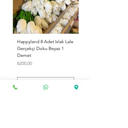
Happyland 8 Adet Islak Lale
HappyLand 150 ml Ma
Gerçekçi Doku Beyaz 1
Cinsiyet Belirleme Spr
Demet
Küçük Boy
Fiyat
Fiyat
₺200,00
₺225,00
Sepete Ekle