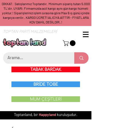
DİKKAT: Satışlarımız Toptandır. Minimum sipariş tutarı 5.000
TL'dir. UYARI: Firmamızda acil kargo aynı gün kargo hizmeti
yoktur.! Siparişleriniz işlem sırasına göre Max 6 iş günü içinde
kargoya verilir.. KARGO ÜCRETİ ALICIYA AİTTİR - FİYATLARA
KDV DAHİL DEĞİLDİR..!
TOPTAN PARTİ MALZEMELERİ
TABAK BARDAK
BRİDE TOBE
MUM ÇEŞİTLERİ
Toptanland, bir
Happyland
kuruluşudur.