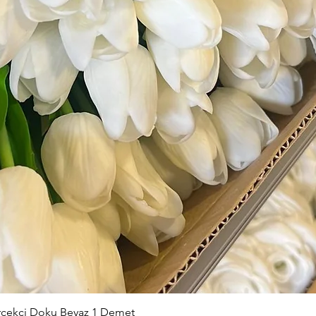
Hızlı Bakış
erçekçi Doku Beyaz 1 Demet