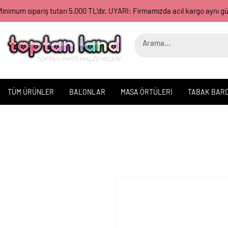
inimum sipariş tutarı 5.000 TL'dir. UYARI: Firmamızda acil kargo aynı 
TOPTAN PARTİ MALZEMELERİ
TÜM ÜRÜNLER
BALONLAR
MASA ÖRTÜLERİ
TABAK BAR