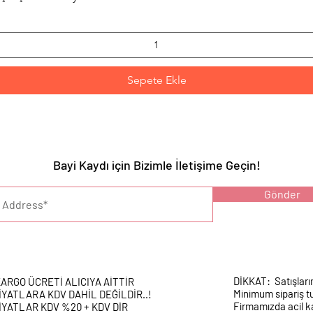
Sepete Ekle
Bayi Kaydı için Bizimle İletişime Geçin!
YARI :
Gönder
DİKKAT: Satışları
ARGO ÜCRETİ ALICIYA AİTTİR
Minimum sipariş tu
İYATLARA KDV DAHİL DEĞİLDİR..!
Firmamızda acil k
İYATLAR KDV %20 + KDV DİR