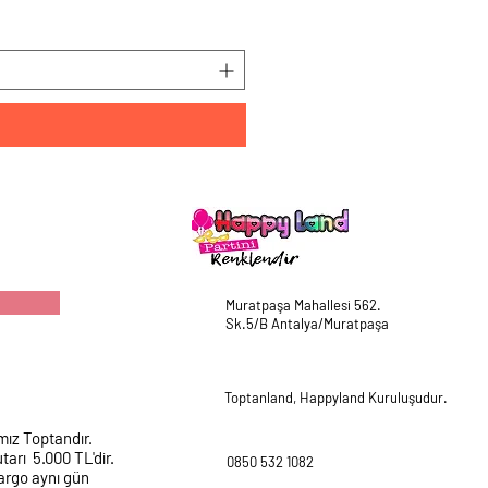
Fiyat
₺225,00
Muratpaşa Mahallesi 562.
Sk.5/B Antalya/Muratpaşa
Toptanland, Happyland Kuruluşudur.
mız Toptandır.
tarı 5.000 TL'dir.
0850 532 1082
argo aynı gün