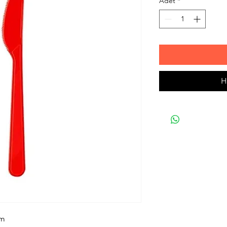
Adet
*
H
cm