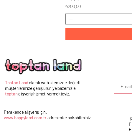
Fiyat
₺200,00
U
Toptan Land
olarak web sitemizde değerli
müşterilerimize geniş ürün yelpazemizle
toptan
alışveriş hizmeti vermekteyiz.
Perakende alışveriş için;
www.happyland.com.tr
adresimize bakabilirsiniz
K
F
F