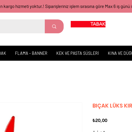
gün kargo hizmeti yoktur.! Siparişleriniz işlem sırasına göre Max 6 iş 
TABAK BARDAK
DAK
FLAMA - BANNER
KEK VE PASTA SÜSLERİ
KINA VE DÜ
BIÇAK LÜKS KIR
Fiyat
₺20,00