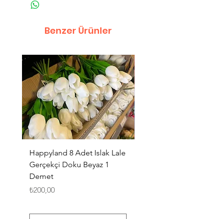
Benzer Ürünler
Happyland 8 Adet Islak Lale
HappyLand 150 ml Ma
Gerçekçi Doku Beyaz 1
Cinsiyet Belirleme Spr
Demet
Küçük Boy
Fiyat
Fiyat
₺200,00
₺225,00