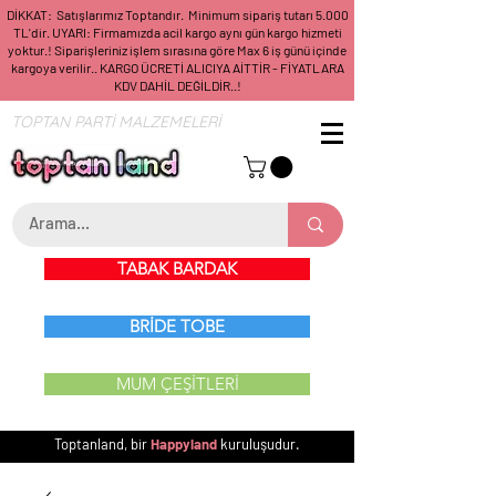
DİKKAT: Satışlarımız Toptandır. Minimum sipariş tutarı 5.000
TL'dir. UYARI: Firmamızda acil kargo aynı gün kargo hizmeti
yoktur.! Siparişleriniz işlem sırasına göre Max 6 iş günü içinde
kargoya verilir.. KARGO ÜCRETİ ALICIYA AİTTİR - FİYATLARA
KDV DAHİL DEĞİLDİR..!
TOPTAN PARTİ MALZEMELERİ
TABAK BARDAK
BRİDE TOBE
MUM ÇEŞİTLERİ
Toptanland, bir
Happyland
kuruluşudur.