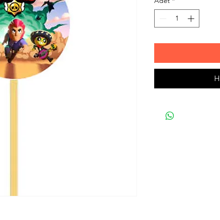
Adet
*
H