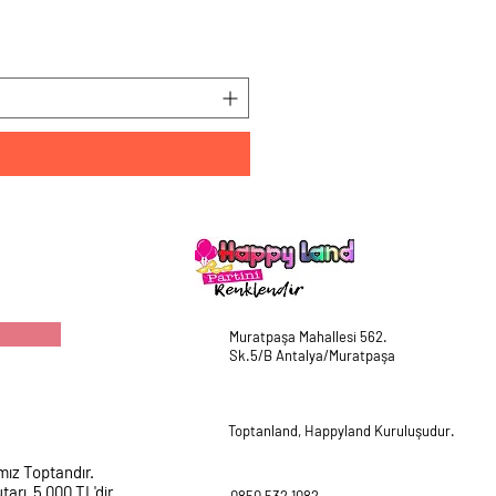
HappyLand 150 ml Mavi Cin
Fiyat
₺225,00
Muratpaşa Mahallesi 562.
Sk.5/B Antalya/Muratpaşa
Toptanland, Happyland Kuruluşudur.
mız Toptandır.
tarı 5.000 TL'dir.