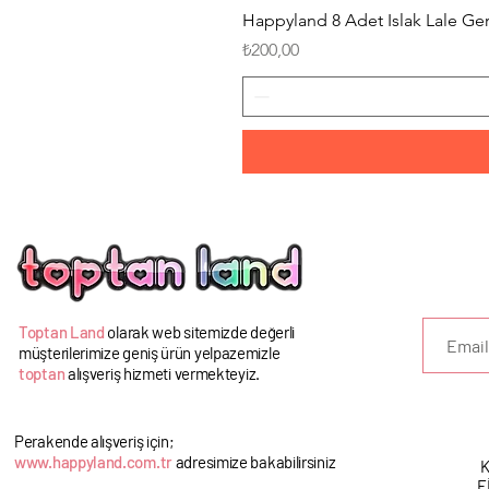
Happyland 8 Adet Islak Lale G
Fiyat
₺200,00
U
Toptan Land
olarak web sitemizde değerli
müşterilerimize geniş ürün yelpazemizle
toptan
alışveriş hizmeti vermekteyiz.
Perakende alışveriş için;
www.happyland.com.tr
adresimize bakabilirsiniz
K
F