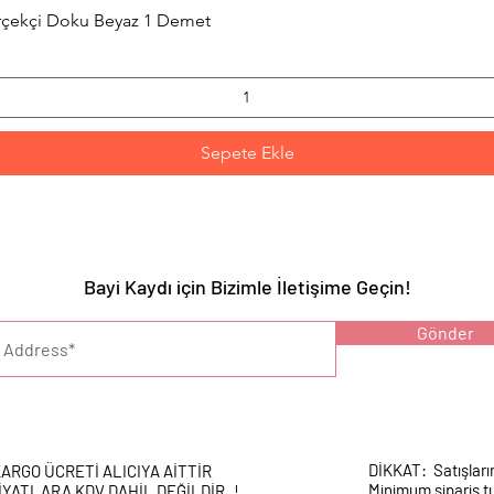
Hızlı Bakış
erçekçi Doku Beyaz 1 Demet
Sepete Ekle
Bayi Kaydı için Bizimle İletişime Geçin!
YARI :
Gönder
DİKKAT: Satışları
ARGO ÜCRETİ ALICIYA AİTTİR
Minimum sipariş tu
İYATLARA KDV DAHİL DEĞİLDİR..!