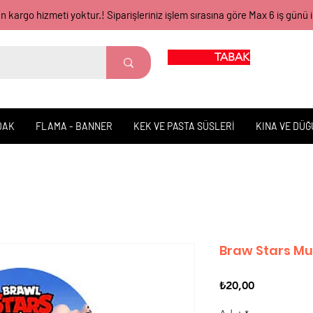
gün kargo hizmeti yoktur.! Siparişleriniz işlem sırasına göre Max 6 iş 
TABAK BARDAK
DAK
FLAMA - BANNER
KEK VE PASTA SÜSLERİ
KINA VE DÜ
Braw Stars Mu
Fiyat
₺20,00