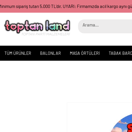
inimum sipariş tutarı 5.000 TL'dir. UYARI: Firmamızda acil kargo aynı 
TOPTAN PARTİ MALZEMELERİ
TÜM ÜRÜNLER
BALONLAR
MASA ÖRTÜLERİ
TABAK BAR