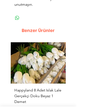
unutmayın.
Benzer Ürünler
Happyland 8 Adet Islak Lale
HappyLand 150 ml Ma
Gerçekçi Doku Beyaz 1
Cinsiyet Belirleme Spr
Demet
Küçük Boy