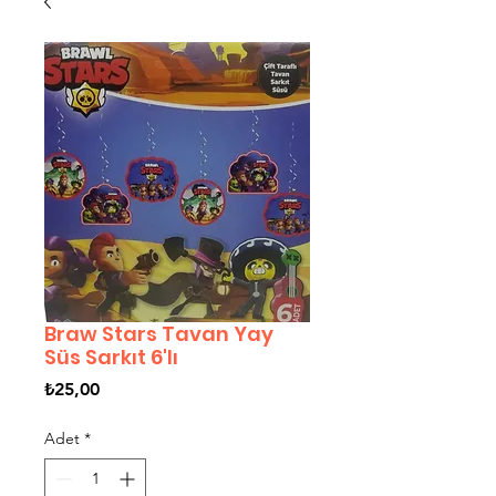
Braw Stars Tavan Yay
Süs Sarkıt 6'lı
Fiyat
₺25,00
Adet
*