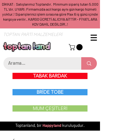
DİKKAT: Satışlarımız Toptandır. Minimum sipariş tutarı 5.000
TL'dir. UYARI: Firmamızda acil kargo aynı gün kargo hizmeti
yoktur.! Siparişleriniz işlem sırasına göre Max 6 iş günü içinde
kargoya verilir.. KARGO ÜCRETİ ALICIYA AİTTİR - FİYATLARA
KDV DAHİL DEĞİLDİR..!
TOPTAN PARTİ MALZEMELERİ
TABAK BARDAK
BRİDE TOBE
MUM ÇEŞİTLERİ
Toptanland, bir
Happyland
kuruluşudur.