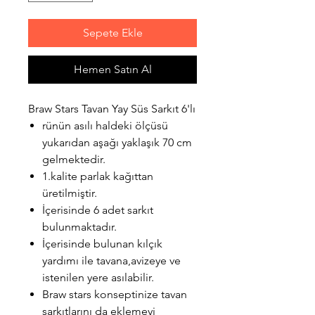
Sepete Ekle
Hemen Satın Al
Braw Stars Tavan Yay Süs Sarkıt 6'lı
rünün asılı haldeki ölçüsü
yukarıdan aşağı yaklaşık 70 cm
gelmektedir.
1.kalite parlak kağıttan
üretilmiştir.
İçerisinde 6 adet sarkıt
bulunmaktadır.
İçerisinde bulunan kılçık
yardımı ile tavana,avizeye ve
istenilen yere asılabilir.
Braw stars konseptinize tavan
sarkıtlarını da eklemeyi