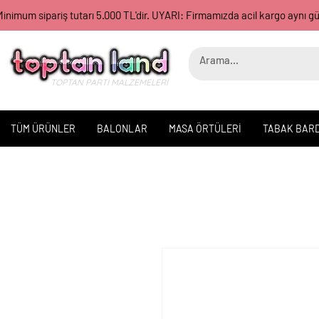
inimum sipariş tutarı 5.000 TL'dir. UYARI: Firmamızda acil kargo aynı 
TOPTAN PARTİ MALZEMELERİ
TÜM ÜRÜNLER
BALONLAR
MASA ÖRTÜLERİ
TABAK BAR