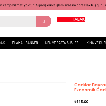
gün kargo hizmeti yoktur.! Siparişleriniz işlem sırasına göre Max 6 iş 
TABAK BARDAK
DAK
FLAMA - BANNER
KEK VE PASTA SÜSLERİ
KINA VE DÜ
Cadılar Bayr
Ekonomik Cad
Fiyat
₺115,00