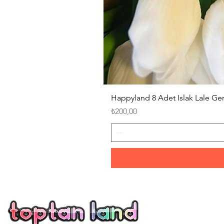
Happyland 8 Adet Islak Lale G
Fiyat
₺200,00