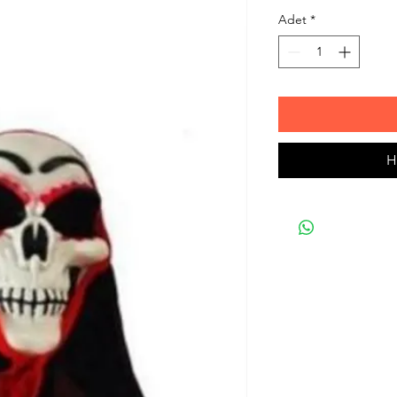
Adet
*
H