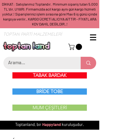
DİKKAT: Satışlarımız Toptandır. Minimum sipariş tutarı 5.000
TL'dir. UYARI: Firmamızda acil kargo aynı gün kargo hizmeti
yoktur.! Siparişleriniz işlem sırasına göre Max 6 iş günü içinde
kargoya verilir.. KARGO ÜCRETİ ALICIYA AİTTİR - FİYATLARA
KDV DAHİL DEĞİLDİR..!
TOPTAN PARTİ MALZEMELERİ
TABAK BARDAK
BRİDE TOBE
MUM ÇEŞİTLERİ
Toptanland, bir
Happyland
kuruluşudur.