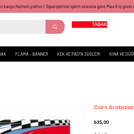
gün kargo hizmeti yoktur.! Siparişleriniz işlem sırasına göre Max 6 iş 
TABAK BARDAK
DAK
FLAMA - BANNER
KEK VE PASTA SÜSLERİ
KINA VE DÜ
Cars Arabalar
Fiyat
₺35,00