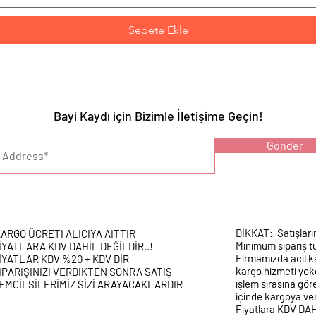
Sepete Ekle
Bayi Kaydı için Bizimle İletişime Geçin!
YARI :
Gönder
DİKKAT: Satışları
ARGO ÜCRETİ ALICIYA AİTTİR
Minimum sipariş tu
İYATLARA KDV DAHİL DEĞİLDİR..!
Firmamızda acil k
İYATLAR KDV %20 + KDV DİR
kargo hizmeti yokd
İPARİŞİNİZİ VERDİKTEN SONRA SATIŞ
işlem sırasına gör
EMCİLSİLERİMİZ SİZİ ARAYACAKLARDIR
içinde kargoya veri
Fiyatlara KDV DA