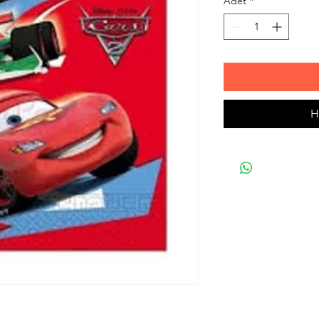
Adet
*
H