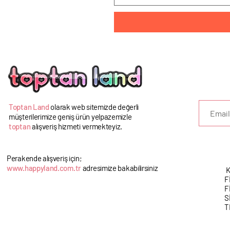
U
Toptan Land
olarak web sitemizde değerli
müşterilerimize geniş ürün yelpazemizle
toptan
alışveriş hizmeti vermekteyiz.
Perakende alışveriş için;
www.happyland.com.tr
adresimize bakabilirsiniz
K
F
F
S
T