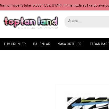
inimum sipariş tutarı 5.000 TL'dir. UYARI: Firmamızda acil kargo aynı 
TOPTAN PARTİ MALZEMELERİ
TÜM ÜRÜNLER
BALONLAR
MASA ÖRTÜLERİ
TABAK BAR