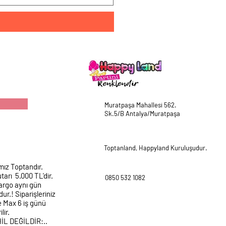
Muratpaşa Mahallesi 562.
Sk.5/B Antalya/Muratpaşa
Toptanland, Happyland Kuruluşudur.
mız Toptandır.
tarı 5.000 TL'dir.
0850 532 1082
argo aynı gün
ur.! Siparişleriniz
e Max 6 iş günü
lir.
HİL DEĞİLDİR:..