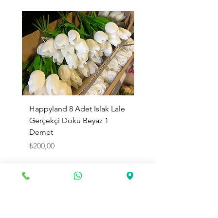
Happyland 8 Adet Islak Lale
HappyLand 150 ml Ma
Gerçekçi Doku Beyaz 1
Cinsiyet Belirleme Spr
Demet
Küçük Boy
Fiyat
Fiyat
₺200,00
₺225,00
Sepete Ekle