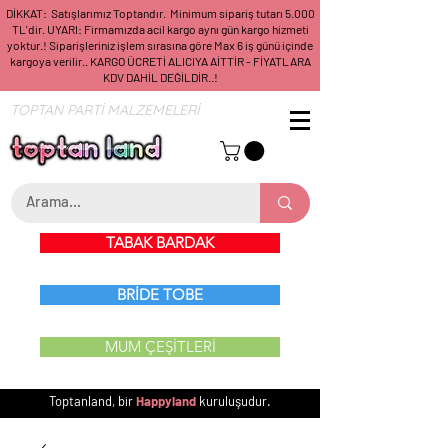
DİKKAT: Satışlarımız Toptandır. Minimum sipariş tutarı 5.000
TL'dir. UYARI: Firmamızda acil kargo aynı gün kargo hizmeti
yoktur.! Siparişleriniz işlem sırasına göre Max 6 iş günü içinde
kargoya verilir.. KARGO ÜCRETİ ALICIYA AİTTİR - FİYATLARA
KDV DAHİL DEĞİLDİR..!
TOPTAN PARTİ MALZEMELERİ
TABAK BARDAK
BRİDE TOBE
MUM ÇEŞİTLERİ
Toptanland, bir
Happyland
kuruluşudur.