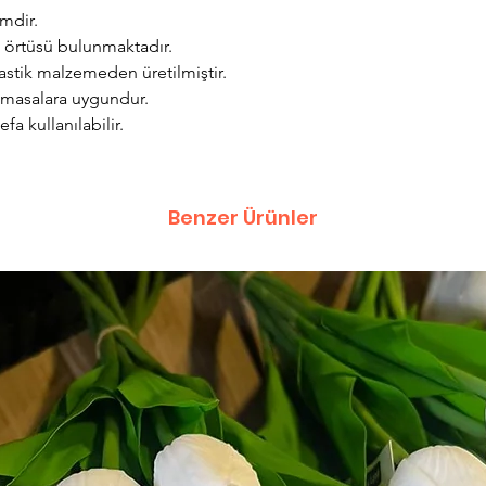
mdir.
a örtüsü bulunmaktadır.
astik malzemeden üretilmiştir.
 masalara uygundur.
fa kullanılabilir.
Benzer Ürünler