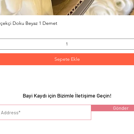
Hızlı Bakış
erçekçi Doku Beyaz 1 Demet
Sepete Ekle
Bayi Kaydı için Bizimle İletişime Geçin!
YARI :
Gönder