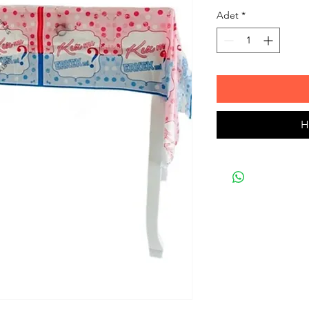
Adet
*
H