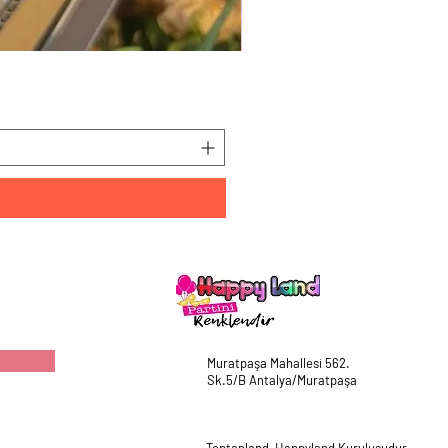
HappyLand 150 ml Mavi Cin
Fiyat
₺225,00
Muratpaşa Mahallesi 562.
Sk.5/B Antalya/Muratpaşa