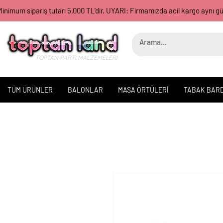
inimum sipariş tutarı 5.000 TL'dir. UYARI: Firmamızda acil kargo aynı 
TOPTAN PARTİ MALZEMELERİ
TÜM ÜRÜNLER
BALONLAR
MASA ÖRTÜLERİ
TABAK BAR