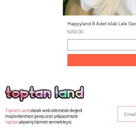
Happyland 8 Adet Islak Lale G
Fiyat
₺200,00
U
Toptan Land
olarak web sitemizde değerli
müşterilerimize geniş ürün yelpazemizle
toptan
alışveriş hizmeti vermekteyiz.