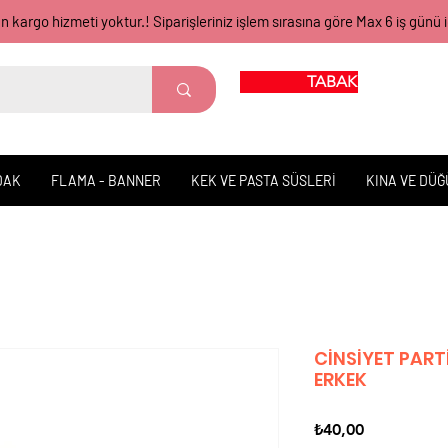
gün kargo hizmeti yoktur.! Siparişleriniz işlem sırasına göre Max 6 iş 
TABAK BARDAK
DAK
FLAMA - BANNER
KEK VE PASTA SÜSLERİ
KINA VE DÜ
CİNSİYET PART
ERKEK
Fiyat
₺40,00