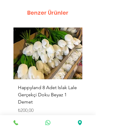
Benzer Ürünler
Happyland 8 Adet Islak Lale
HappyLand 150 ml Ma
Gerçekçi Doku Beyaz 1
Cinsiyet Belirleme Spr
Demet
Küçük Boy
Fiyat
Fiyat
₺200,00
₺225,00