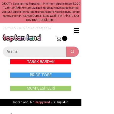
DİKKAT: Satışlarımız Toptandır. Minimum sipariş tutarı 5.000
TL'dir. UYARI: Firmamızda acil kargo aynı gün kargo hizmeti
yoktur.! Siparişleriniz işlem sırasına göre Max 6 iş günü içinde
kargoya verilir.. KARGO ÜCRETİ ALICIYA AİTTİR - FİYATLARA
KDV DAHİL DEĞİLDİR..!
TOPTAN PARTİ MALZEMELERİ
TABAK BARDAK
BRİDE TOBE
MUM ÇEŞİTLERİ
Toptanland, bir
Happyland
kuruluşudur.