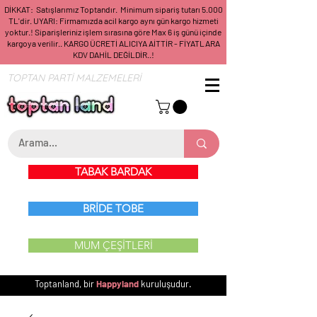
DİKKAT: Satışlarımız Toptandır. Minimum sipariş tutarı 5.000
TL'dir. UYARI: Firmamızda acil kargo aynı gün kargo hizmeti
yoktur.! Siparişleriniz işlem sırasına göre Max 6 iş günü içinde
kargoya verilir.. KARGO ÜCRETİ ALICIYA AİTTİR - FİYATLARA
KDV DAHİL DEĞİLDİR..!
TOPTAN PARTİ MALZEMELERİ
TABAK BARDAK
BRİDE TOBE
MUM ÇEŞİTLERİ
Toptanland, bir
Happyland
kuruluşudur.