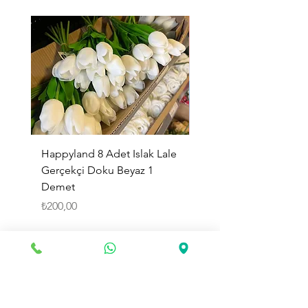
Happyland 8 Adet Islak Lale
HappyLand 150 ml Ma
Gerçekçi Doku Beyaz 1
Cinsiyet Belirleme Spr
Demet
Küçük Boy
Fiyat
Fiyat
₺200,00
₺225,00
Sepete Ekle