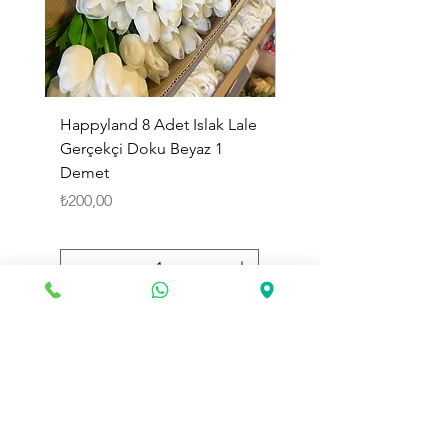
Happyland 8 Adet Islak Lale
HappyLand 150 ml Ma
Gerçekçi Doku Beyaz 1
Cinsiyet Belirleme Spr
Demet
Küçük Boy
Fiyat
Fiyat
₺200,00
₺225,00
Sepete Ekle