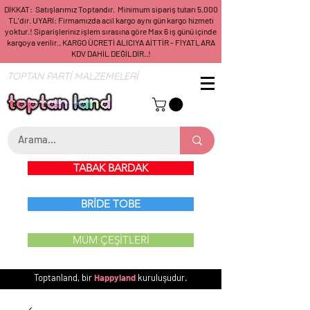
DİKKAT: Satışlarımız Toptandır. Minimum sipariş tutarı 5.000
TL'dir. UYARI: Firmamızda acil kargo aynı gün kargo hizmeti
yoktur.! Siparişleriniz işlem sırasına göre Max 6 iş günü içinde
kargoya verilir.. KARGO ÜCRETİ ALICIYA AİTTİR - FİYATLARA
KDV DAHİL DEĞİLDİR..!
TOPTAN PARTİ MALZEMELERİ
TABAK BARDAK
BRİDE TOBE
MUM ÇEŞİTLERİ
Toptanland, bir
Happyland
kuruluşudur.