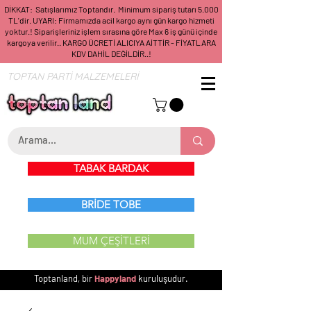
DİKKAT: Satışlarımız Toptandır. Minimum sipariş tutarı 5.000
TL'dir. UYARI: Firmamızda acil kargo aynı gün kargo hizmeti
yoktur.! Siparişleriniz işlem sırasına göre Max 6 iş günü içinde
kargoya verilir.. KARGO ÜCRETİ ALICIYA AİTTİR - FİYATLARA
KDV DAHİL DEĞİLDİR..!
TOPTAN PARTİ MALZEMELERİ
TABAK BARDAK
BRİDE TOBE
MUM ÇEŞİTLERİ
Toptanland, bir
Happyland
kuruluşudur.