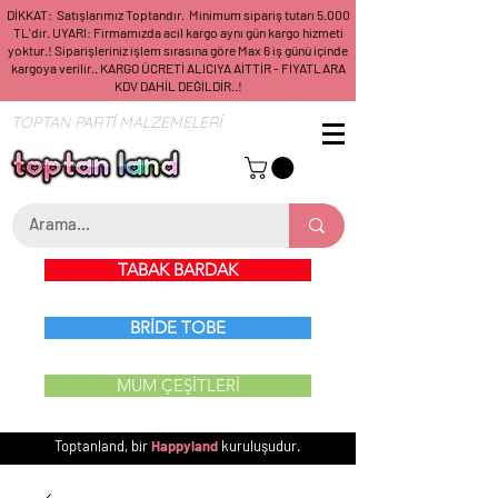
DİKKAT: Satışlarımız Toptandır. Minimum sipariş tutarı 5.000
TL'dir. UYARI: Firmamızda acil kargo aynı gün kargo hizmeti
yoktur.! Siparişleriniz işlem sırasına göre Max 6 iş günü içinde
kargoya verilir.. KARGO ÜCRETİ ALICIYA AİTTİR - FİYATLARA
KDV DAHİL DEĞİLDİR..!
TOPTAN PARTİ MALZEMELERİ
TABAK BARDAK
BRİDE TOBE
MUM ÇEŞİTLERİ
Toptanland, bir
Happyland
kuruluşudur.