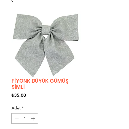
FİYONK BÜYÜK GÜMÜŞ
SİMLİ
Fiyat
₺35,00
Adet
*