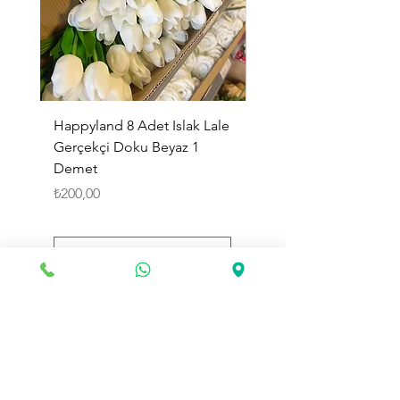
Happyland 8 Adet Islak Lale
HappyLand 150 ml Ma
Gerçekçi Doku Beyaz 1
Cinsiyet Belirleme Spr
Demet
Küçük Boy
Fiyat
Fiyat
₺200,00
₺225,00
Sepete Ekle