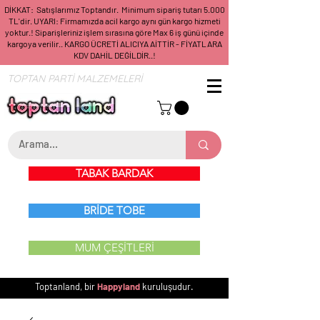
DİKKAT: Satışlarımız Toptandır. Minimum sipariş tutarı 5.000
TL'dir. UYARI: Firmamızda acil kargo aynı gün kargo hizmeti
yoktur.! Siparişleriniz işlem sırasına göre Max 6 iş günü içinde
kargoya verilir.. KARGO ÜCRETİ ALICIYA AİTTİR - FİYATLARA
KDV DAHİL DEĞİLDİR..!
TOPTAN PARTİ MALZEMELERİ
TABAK BARDAK
BRİDE TOBE
MUM ÇEŞİTLERİ
Toptanland, bir
Happyland
kuruluşudur.