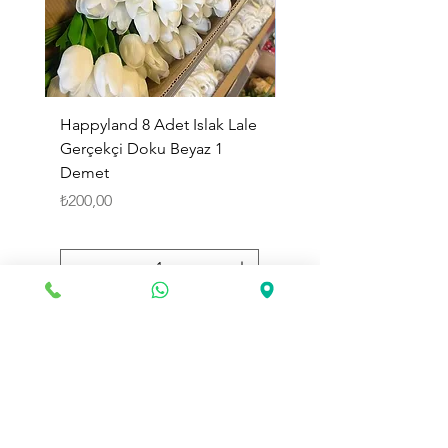
Happyland 8 Adet Islak Lale
HappyLand 150 ml Ma
Gerçekçi Doku Beyaz 1
Cinsiyet Belirleme Spr
Demet
Küçük Boy
Fiyat
Fiyat
₺200,00
₺225,00
Sepete Ekle