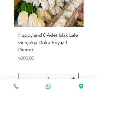
Happyland 8 Adet Islak Lale
HappyLand 150 ml Ma
Gerçekçi Doku Beyaz 1
Cinsiyet Belirleme Spr
Demet
Küçük Boy
Fiyat
Fiyat
₺200,00
₺225,00
Sepete Ekle
Toptan Land
olarak web sitemizde değerli müşterilerimize