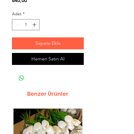
Fiyat
₺40,00
Adet
*
Sepete Ekle
Hemen Satın Al
Benzer Ürünler