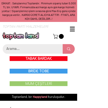
DİKKAT: Satışlarımız Toptandır. Minimum sipariş tutarı 5.000
TL'dir. UYARI: Firmamızda acil kargo aynı gün kargo hizmeti
yoktur.! Siparişleriniz işlem sırasına göre Max 6 iş günü içinde
kargoya verilir.. KARGO ÜCRETİ ALICIYA AİTTİR - FİYATLARA
KDV DAHİL DEĞİLDİR..!
TOPTAN PARTİ MALZEMELERİ
TABAK BARDAK
BRİDE TOBE
MUM ÇEŞİTLERİ
Toptanland, bir
Happyland
kuruluşudur.