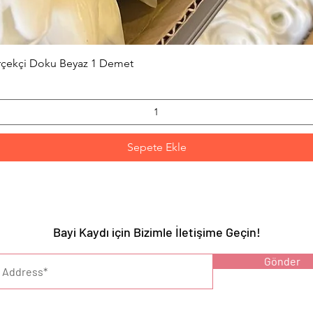
Hızlı Bakış
erçekçi Doku Beyaz 1 Demet
Sepete Ekle
Bayi Kaydı için Bizimle İletişime Geçin!
YARI :
Gönder