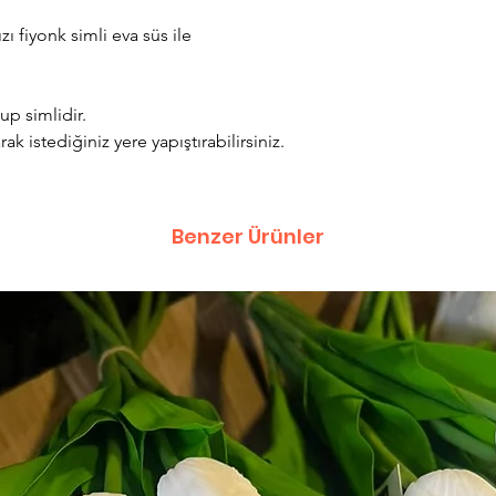
ı fiyonk simli eva süs ile
p simlidir.
k istediğiniz yere yapıştırabilirsiniz.
Benzer Ürünler