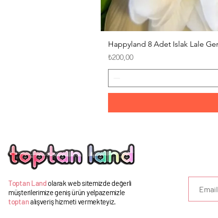
Happyland 8 Adet Islak Lale G
Fiyat
₺200,00
U
Toptan Land
olarak web sitemizde değerli
müşterilerimize geniş ürün yelpazemizle
toptan
alışveriş hizmeti vermekteyiz.