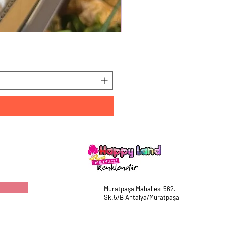
HappyLand 150 ml Mavi Cin
Fiyat
₺225,00
Muratpaşa Mahallesi 562.
Sk.5/B Antalya/Muratpaşa