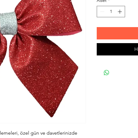
Adet
*
H
meleri, özel gün ve davetlerinizde