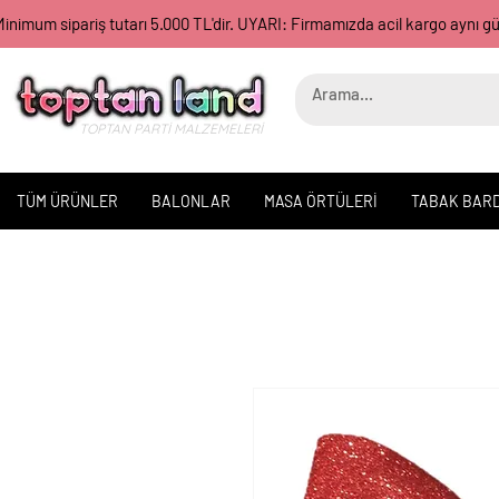
inimum sipariş tutarı 5.000 TL'dir. UYARI: Firmamızda acil kargo aynı 
TOPTAN PARTİ MALZEMELERİ
TÜM ÜRÜNLER
BALONLAR
MASA ÖRTÜLERİ
TABAK BAR