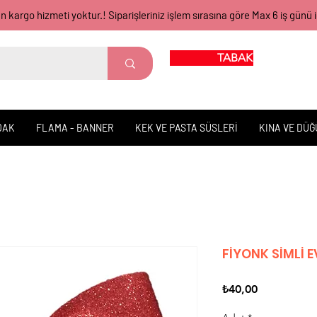
gün kargo hizmeti yoktur.! Siparişleriniz işlem sırasına göre Max 6 iş 
TABAK BARDAK
DAK
FLAMA - BANNER
KEK VE PASTA SÜSLERİ
KINA VE DÜ
FİYONK SİMLİ 
Fiyat
₺40,00