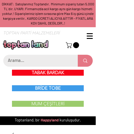
DİKKAT: Satışlarımız Toptandır. Minimum sipariş tutarı 5.000
TL'dir. UYARI: Firmamızda acil kargo aynı gün kargo hizmeti
yoktur.! Siparişleriniz işlem sırasına göre Max 6 iş günü içinde
kargoya verilir.. KARGO ÜCRETİ ALICIYA AİTTİR - FİYATLARA
KDV DAHİL DEĞİLDİR..!
TOPTAN PARTİ MALZEMELERİ
TABAK BARDAK
BRİDE TOBE
MUM ÇEŞİTLERİ
Toptanland, bir
Happyland
kuruluşudur.