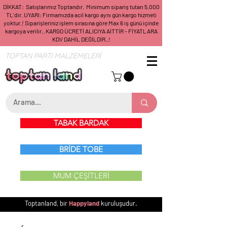
DİKKAT: Satışlarımız Toptandır. Minimum sipariş tutarı 5.000
TL'dir. UYARI: Firmamızda acil kargo aynı gün kargo hizmeti
yoktur.! Siparişleriniz işlem sırasına göre Max 6 iş günü içinde
kargoya verilir.. KARGO ÜCRETİ ALICIYA AİTTİR - FİYATLARA
KDV DAHİL DEĞİLDİR..!
TOPTAN PARTİ MALZEMELERİ
TABAK BARDAK
BRİDE TOBE
MUM ÇEŞİTLERİ
Toptanland, bir
Happyland
kuruluşudur.