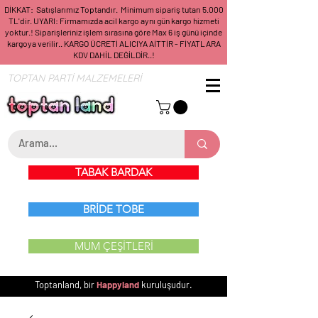
DİKKAT: Satışlarımız Toptandır. Minimum sipariş tutarı 5.000
TL'dir. UYARI: Firmamızda acil kargo aynı gün kargo hizmeti
yoktur.! Siparişleriniz işlem sırasına göre Max 6 iş günü içinde
kargoya verilir.. KARGO ÜCRETİ ALICIYA AİTTİR - FİYATLARA
KDV DAHİL DEĞİLDİR..!
TOPTAN PARTİ MALZEMELERİ
TABAK BARDAK
BRİDE TOBE
MUM ÇEŞİTLERİ
Toptanland, bir
Happyland
kuruluşudur.