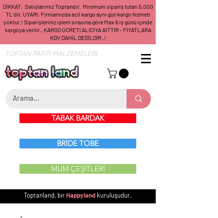
DİKKAT: Satışlarımız Toptandır. Minimum sipariş tutarı 5.000
TL'dir. UYARI: Firmamızda acil kargo aynı gün kargo hizmeti
yoktur.! Siparişleriniz işlem sırasına göre Max 6 iş günü içinde
kargoya verilir.. KARGO ÜCRETİ ALICIYA AİTTİR - FİYATLARA
KDV DAHİL DEĞİLDİR..!
TOPTAN PARTİ MALZEMELERİ
TABAK BARDAK
BRİDE TOBE
MUM ÇEŞİTLERİ
Toptanland, bir
Happyland
kuruluşudur.