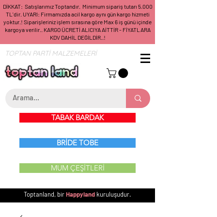
DİKKAT: Satışlarımız Toptandır. Minimum sipariş tutarı 5.000
TL'dir. UYARI: Firmamızda acil kargo aynı gün kargo hizmeti
yoktur.! Siparişleriniz işlem sırasına göre Max 6 iş günü içinde
kargoya verilir.. KARGO ÜCRETİ ALICIYA AİTTİR - FİYATLARA
KDV DAHİL DEĞİLDİR..!
TOPTAN PARTİ MALZEMELERİ
TABAK BARDAK
BRİDE TOBE
MUM ÇEŞİTLERİ
Toptanland, bir
Happyland
kuruluşudur.