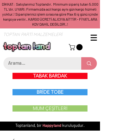
DİKKAT: Satışlarımız Toptandır. Minimum sipariş tutarı 5.000
TL'dir. UYARI: Firmamızda acil kargo aynı gün kargo hizmeti
yoktur.! Siparişleriniz işlem sırasına göre Max 6 iş günü içinde
kargoya verilir.. KARGO ÜCRETİ ALICIYA AİTTİR - FİYATLARA
KDV DAHİL DEĞİLDİR..!
TOPTAN PARTİ MALZEMELERİ
TABAK BARDAK
BRİDE TOBE
MUM ÇEŞİTLERİ
Toptanland, bir
Happyland
kuruluşudur.