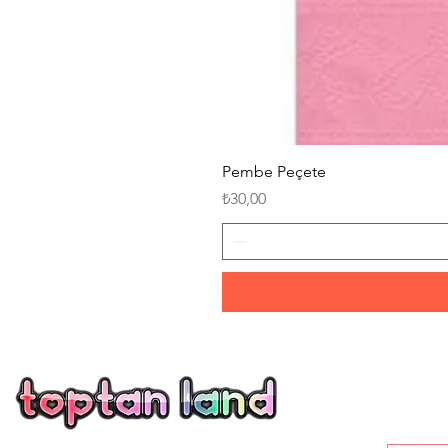
Pembe Peçete
Fiyat
₺30,00
U