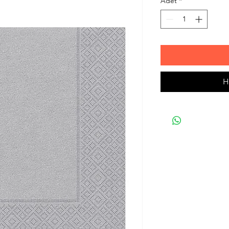
Adet
*
H