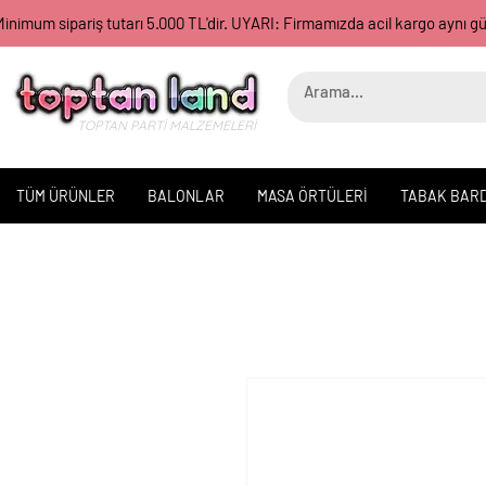
inimum sipariş tutarı 5.000 TL'dir. UYARI: Firmamızda acil kargo aynı 
TOPTAN PARTİ MALZEMELERİ
TÜM ÜRÜNLER
BALONLAR
MASA ÖRTÜLERİ
TABAK BAR