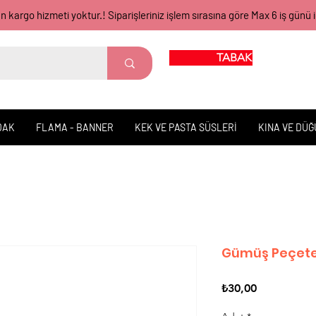
gün kargo hizmeti yoktur.! Siparişleriniz işlem sırasına göre Max 6 iş 
TABAK BARDAK
DAK
FLAMA - BANNER
KEK VE PASTA SÜSLERİ
KINA VE DÜ
Gümüş Peçet
Fiyat
₺30,00