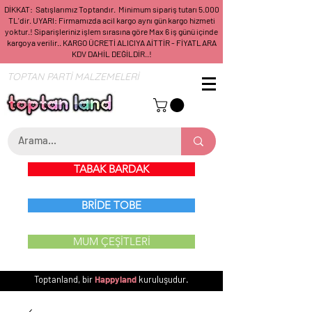
DİKKAT: Satışlarımız Toptandır. Minimum sipariş tutarı 5.000
TL'dir. UYARI: Firmamızda acil kargo aynı gün kargo hizmeti
yoktur.! Siparişleriniz işlem sırasına göre Max 6 iş günü içinde
kargoya verilir.. KARGO ÜCRETİ ALICIYA AİTTİR - FİYATLARA
KDV DAHİL DEĞİLDİR..!
TOPTAN PARTİ MALZEMELERİ
TABAK BARDAK
BRİDE TOBE
MUM ÇEŞİTLERİ
Toptanland, bir
Happyland
kuruluşudur.