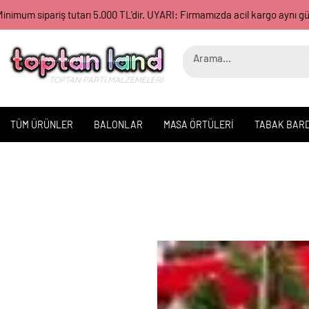
inimum sipariş tutarı 5.000 TL'dir. UYARI: Firmamızda acil kargo aynı 
TOPTAN PARTİ MALZEMELERİ
TÜM ÜRÜNLER
BALONLAR
MASA ÖRTÜLERİ
TABAK BAR