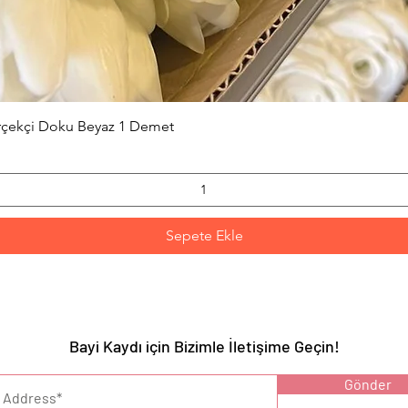
Hızlı Bakış
erçekçi Doku Beyaz 1 Demet
Sepete Ekle
Bayi Kaydı için Bizimle İletişime Geçin!
YARI :
Gönder