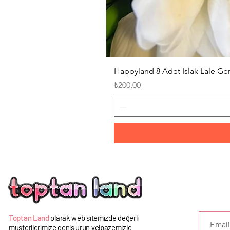
Happyland 8 Adet Islak Lale G
Fiyat
₺200,00
U
Toptan Land
olarak web sitemizde değerli
müşterilerimize geniş ürün yelpazemizle