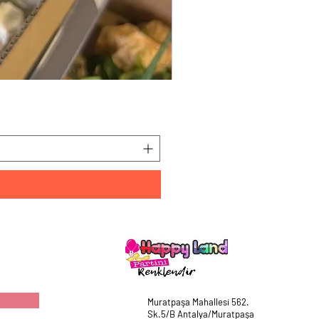
HappyLand 150 ml Mavi Cin
Fiyat
₺225,00
Muratpaşa Mahallesi 562.
Sk.5/B Antalya/Muratpaşa