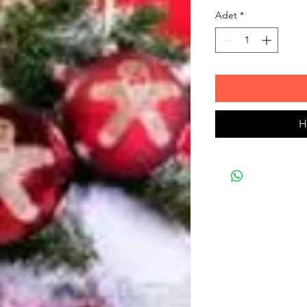
Adet
*
H