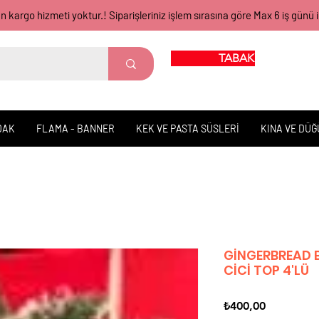
gün kargo hizmeti yoktur.! Siparişleriniz işlem sırasına göre Max 6 iş 
TABAK BARDAK
DAK
FLAMA - BANNER
KEK VE PASTA SÜSLERİ
KINA VE DÜ
GİNGERBREAD B
CİCİ TOP 4'LÜ
Fiyat
₺400,00